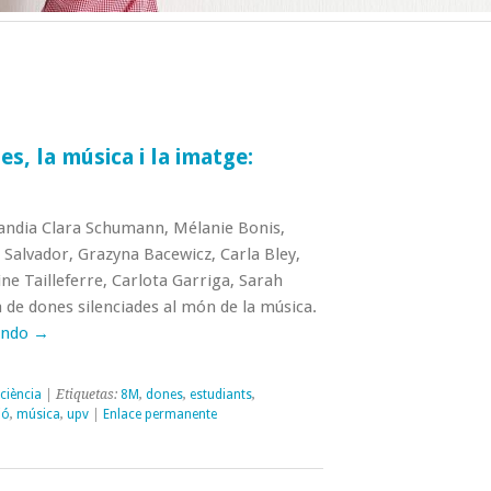
es, la música i la imatge:
andia Clara Schumann, Mélanie Bonis,
Salvador, Grazyna Bacewicz, Carla Bley,
e Tailleferre, Carlota Garriga, Sarah
a de dones silenciades al món de la música.
endo
→
ciència
| Etiquetas:
8M
,
dones
,
estudiants
,
ió
,
música
,
upv
|
Enlace permanente