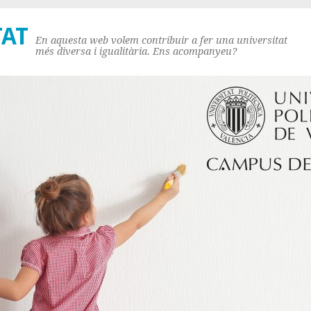
TAT
En aquesta web volem contribuir a fer una universitat
més diversa i igualitària. Ens acompanyeu?