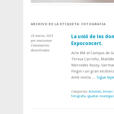
ARCHIVO DE LA ETIQUETA:
FOTOGRAFIA
La unió de les don
28 marzo, 2023
por macosmur
Expoconcert.
Comentarios
en
desactivados
Acte 8M al Campus de G
La
Teresa Carreño, Matilde 
unió
de
Mercedes Rossy, Germain
les
Feigin i un gran etcèter
dones,
Amb motiu …
Sigue ley
la
música
i
Categorías:
Activitats
,
Dones i 
la
fotografia
,
igualtat
,
investigac
imatge:
Expoconcert.