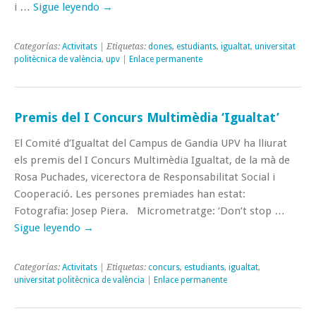
i …
Sigue leyendo
→
Categorías:
Activitats
| Etiquetas:
dones
,
estudiants
,
igualtat
,
universitat
politècnica de valència
,
upv
|
Enlace permanente
Premis del I Concurs Multimèdia ‘Igualtat’
El Comité d’Igualtat del Campus de Gandia UPV ha lliurat
els premis del I Concurs Multimèdia Igualtat, de la mà de
Rosa Puchades, vicerectora de Responsabilitat Social i
Cooperació. Les persones premiades han estat:
Fotografia: Josep Piera. Micrometratge: ‘Don’t stop …
Sigue leyendo
→
Categorías:
Activitats
| Etiquetas:
concurs
,
estudiants
,
igualtat
,
universitat politècnica de valència
|
Enlace permanente