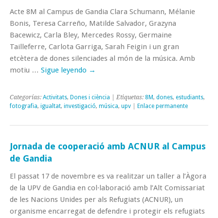
Acte 8M al Campus de Gandia Clara Schumann, Mélanie
Bonis, Teresa Carreño, Matilde Salvador, Grazyna
Bacewicz, Carla Bley, Mercedes Rossy, Germaine
Tailleferre, Carlota Garriga, Sarah Feigin i un gran
etcètera de dones silenciades al món de la música. Amb
motiu …
Sigue leyendo
→
Categorías:
Activitats
,
Dones i ciència
| Etiquetas:
8M
,
dones
,
estudiants
,
fotografia
,
igualtat
,
investigació
,
música
,
upv
|
Enlace permanente
Jornada de cooperació amb ACNUR al Campus
de Gandia
El passat 17 de novembre es va realitzar un taller a l’Àgora
de la UPV de Gandia en col·laboració amb l’Alt Comissariat
de les Nacions Unides per als Refugiats (ACNUR), un
organisme encarregat de defendre i protegir els refugiats