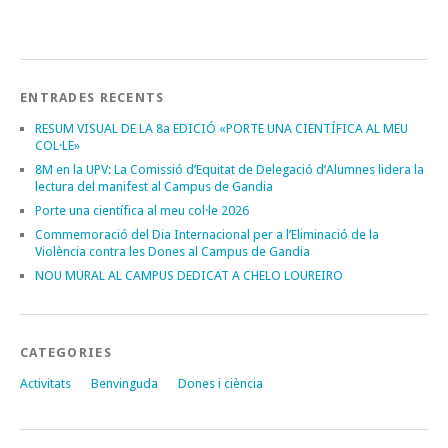
ENTRADES RECENTS
RESUM VISUAL DE LA 8a EDICIÓ «PORTE UNA CIENTÍFICA AL MEU
COL·LE»
8M en la UPV: La Comissió d’Equitat de Delegació d’Alumnes lidera la
lectura del manifest al Campus de Gandia
Porte una científica al meu col·le 2026
Commemoració del Dia Internacional per a l’Eliminació de la
Violència contra les Dones al Campus de Gandia
NOU MURAL AL CAMPUS DEDICAT A CHELO LOUREIRO
CATEGORIES
Activitats
Benvinguda
Dones i ciència