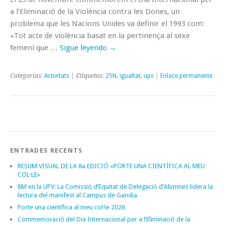
a l’Eliminació de la Violència contra les Dones, un
problema que les Nacions Unides va definir el 1993 com:
«Tot acte de violència basat en la pertinença al sexe
femení que …
Sigue leyendo
→
Categorías:
Activitats
| Etiquetas:
25N
,
igualtat
,
upv
|
Enlace permanente
ENTRADES RECENTS
RESUM VISUAL DE LA 8a EDICIÓ «PORTE UNA CIENTÍFICA AL MEU
COL·LE»
8M en la UPV: La Comissió d’Equitat de Delegació d’Alumnes lidera la
lectura del manifest al Campus de Gandia
Porte una científica al meu col·le 2026
Commemoració del Dia Internacional per a l’Eliminació de la